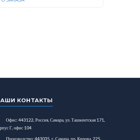
О ЗАКАЗА
НАШИ КОНТАКТЫ
Офис: 443122, Россия, Самара, ул. Ташкентская 171,
рпус Г, офис 104
Производство: 443035, г. Самара, пр. Кирова, 225,