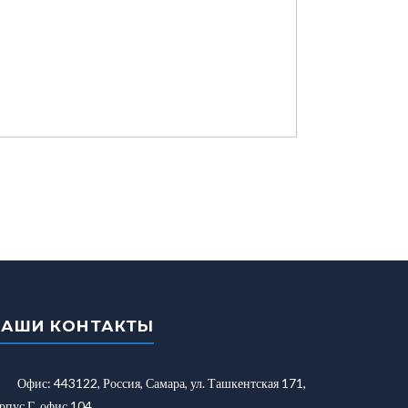
НАШИ КОНТАКТЫ
Офис: 443122, Россия, Самара, ул. Ташкентская 171,
рпус Г, офис 104