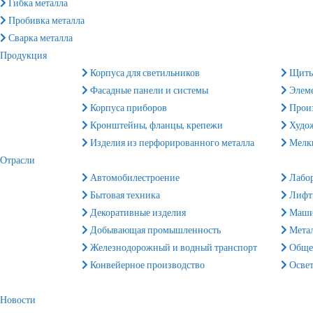
Гибка металла
Пробивка металла
Сварка металла
Продукция
Корпуса для светильников
Щиты
Фасадные панели и системы
Элеме
Корпуса приборов
Произ
Кронштейны, фланцы, крепежи
Худож
Изделия из перфорированного металла
Мелки
Отрасли
Автомобилестроение
Лабор
Бытовая техника
Лифты
Декоративные изделия
Маши
Добывающая промышленность
Метал
Железнодорожный и водный транспорт
Общес
Конвейерное производство
Освет
Новости